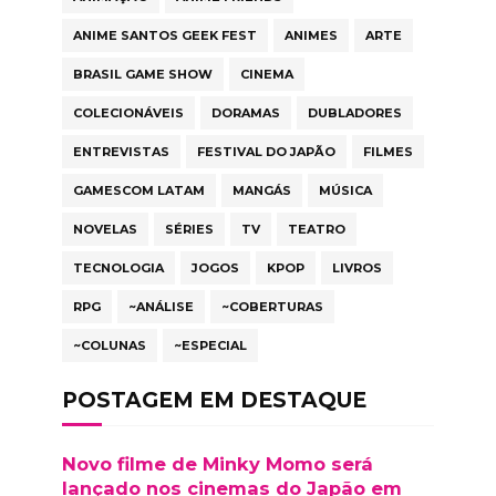
ANIME SANTOS GEEK FEST
ANIMES
ARTE
BRASIL GAME SHOW
CINEMA
COLECIONÁVEIS
DORAMAS
DUBLADORES
ENTREVISTAS
FESTIVAL DO JAPÃO
FILMES
GAMESCOM LATAM
MANGÁS
MÚSICA
NOVELAS
SÉRIES
TV
TEATRO
TECNOLOGIA
JOGOS
KPOP
LIVROS
RPG
~ANÁLISE
~COBERTURAS
~COLUNAS
~ESPECIAL
POSTAGEM EM DESTAQUE
Novo filme de Minky Momo será
lançado nos cinemas do Japão em