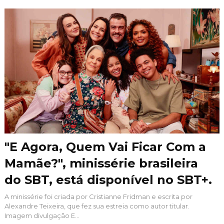
"E Agora, Quem Vai Ficar Com a
Mamãe?", minissérie brasileira
do SBT, está disponível no SBT+.
A minissérie foi criada por Cristianne Fridman e escrita por
Alexandre Teixeira, que fez sua estreia como autor titular.
Imagem divulgação E...