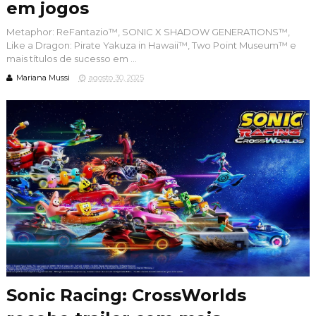
em jogos
Metaphor: ReFantazio™, SONIC X SHADOW GENERATIONS™,
Like a Dragon: Pirate Yakuza in Hawaii™, Two Point Museum™ e
mais títulos de sucesso em ...
Mariana Mussi
agosto 30, 2025
Sonic Racing: CrossWorlds