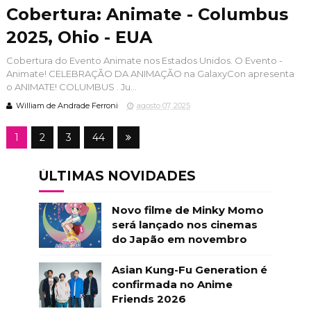
Cobertura: Animate - Columbus
2025, Ohio - EUA
Cobertura do Evento Animate nos Estados Unidos. O Evento -
Animate! CELEBRAÇÃO DA ANIMAÇÃO na GalaxyCon apresenta
o ANIMATE! COLUMBUS . Ju...
William de Andrade Ferroni
agosto 07, 2025
1
2
3
44
ÚLTIMAS NOVIDADES
Novo filme de Minky Momo
será lançado nos cinemas
do Japão em novembro
Asian Kung-Fu Generation é
confirmada no Anime
Friends 2026