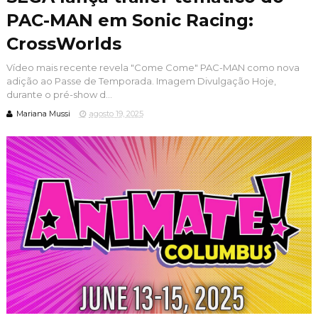
PAC-MAN em Sonic Racing:
CrossWorlds
Vídeo mais recente revela "Come Come" PAC-MAN como nova
adição ao Passe de Temporada. Imagem Divulgação Hoje,
durante o pré-show d...
Mariana Mussi
agosto 19, 2025