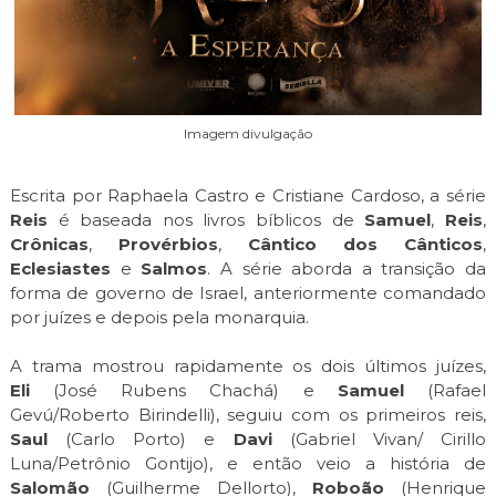
Imagem divulgação
Escrita por Raphaela Castro e Cristiane Cardoso, a série
Reis
é baseada nos livros bíblicos de
Samuel
,
Reis
,
Crônicas
,
Provérbios
,
Cântico dos Cânticos
,
Eclesiastes
e
Salmos
. A série aborda a transição da
forma de governo de Israel, anteriormente comandado
por juízes e depois pela monarquia.
A trama mostrou rapidamente os dois últimos juízes,
Eli
(José Rubens Chachá) e
Samuel
(Rafael
Gevú/Roberto Birindelli), seguiu com os primeiros reis,
Saul
(Carlo Porto) e
Davi
(Gabriel Vivan/ Cirillo
Luna/Petrônio Gontijo), e então veio a história de
Salomão
(Guilherme Dellorto),
Roboão
(Henrique