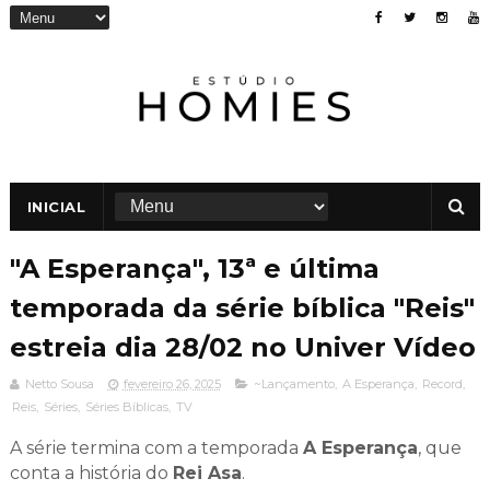
INICIAL
"A Esperança", 13ª e última
temporada da série bíblica "Reis"
estreia dia 28/02 no Univer Vídeo
Netto Sousa
fevereiro 26, 2025
~Lançamento
,
A Esperança
,
Record
,
Reis
,
Séries
,
Séries Bíblicas
,
TV
A série termina com a temporada
A Esperança
, que
conta a história do
Rei Asa
.