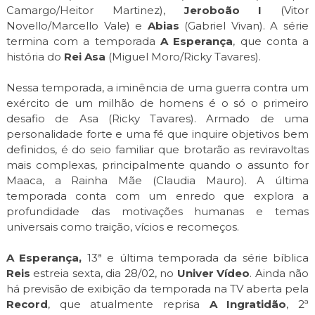
Camargo/Heitor Martinez),
Jeroboão I
(Vitor
Novello/Marcello Vale) e
Abias
(Gabriel Vivan). A série
termina com a temporada
A Esperança
, que conta a
história do
Rei Asa
(Miguel Moro/Ricky Tavares).
Nessa temporada, a iminência de uma guerra contra um
exército de um milhão de homens é o só o primeiro
desafio de Asa (Ricky Tavares). Armado de uma
personalidade forte e uma fé que inquire objetivos bem
definidos, é do seio familiar que brotarão as reviravoltas
mais complexas, principalmente quando o assunto for
Maaca, a Rainha Mãe (Claudia Mauro). A última
temporada conta com um enredo que explora a
profundidade das motivações humanas e temas
universais como traição, vícios e recomeços.
A Esperança,
13ª e última temporada da série bíblica
Reis
estreia sexta, dia 28/02, no
Univer Vídeo
. Ainda não
há previsão de exibição da temporada na TV aberta pela
Record
, que atualmente reprisa
A Ingratidão
, 2ª