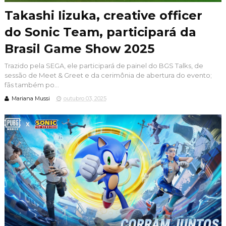
Takashi Iizuka, creative officer
do Sonic Team, participará da
Brasil Game Show 2025
Trazido pela SEGA, ele participará de painel do BGS Talks, de
sessão de Meet & Greet e da cerimônia de abertura do evento;
fãs também po...
Mariana Mussi
outubro 03, 2025