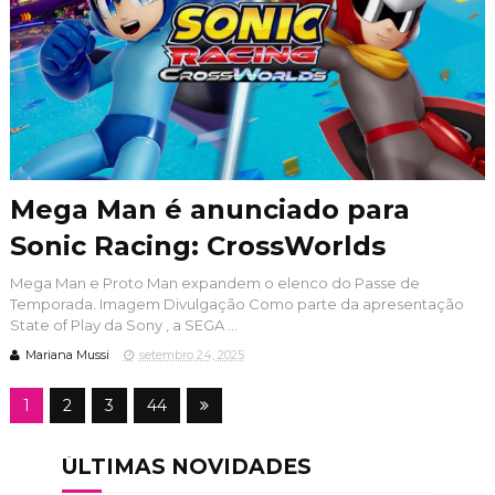
Mega Man é anunciado para
Sonic Racing: CrossWorlds
Mega Man e Proto Man expandem o elenco do Passe de
Temporada. Imagem Divulgação Como parte da apresentação
State of Play da Sony , a SEGA ...
Mariana Mussi
setembro 24, 2025
1
2
3
44
ÚLTIMAS NOVIDADES