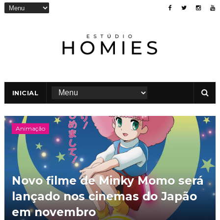
INICIAL
Animação
Novo filme de Minky Momo será
lançado nos cinemas do Japão
em novembro