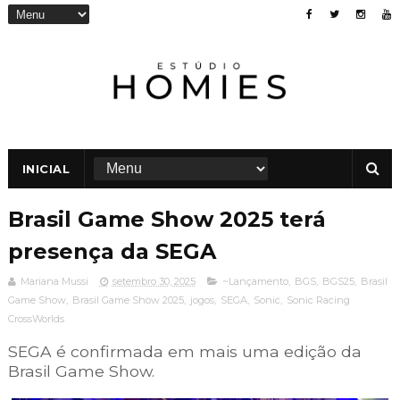
INICIAL
Brasil Game Show 2025 terá
presença da SEGA
Mariana Mussi
setembro 30, 2025
~Lançamento
,
BGS
,
BGS25
,
Brasil
Game Show
,
Brasil Game Show 2025
,
jogos
,
SEGA
,
Sonic
,
Sonic Racing
CrossWorlds
SEGA é confirmada em mais uma edição da
Brasil Game Show.