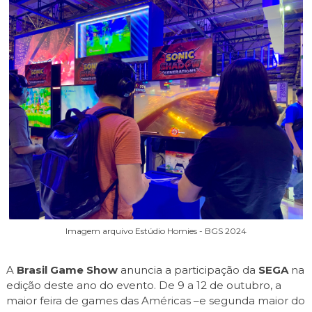
Imagem arquivo Estúdio Homies - BGS 2024
A
Brasil Game Show
anuncia a participação da
SEGA
na
edição deste ano do evento. De 9 a 12 de outubro, a
maior feira de games das Américas –e segunda maior do