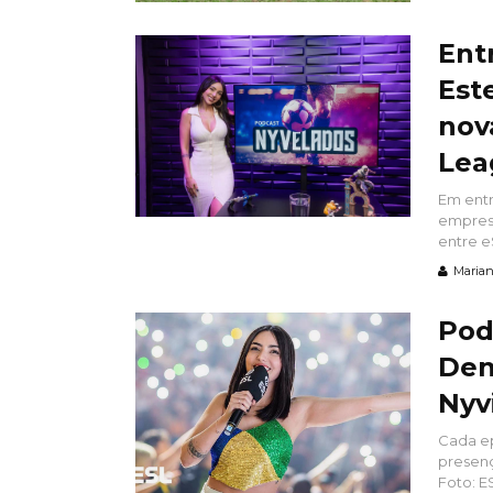
Entr
Est
nov
Lea
Em entr
empresá
entre eS
Marian
Pod
Den
Nyv
Cada ep
presenç
Foto: ESL