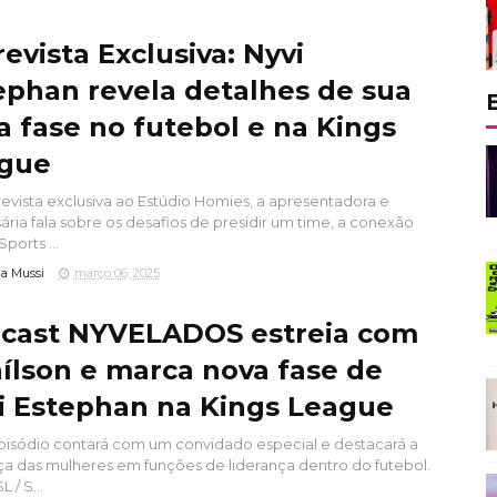
evista Exclusiva: Nyvi
ephan revela detalhes de sua
a fase no futebol e na Kings
gue
evista exclusiva ao Estúdio Homies, a apresentadora e
ria fala sobre os desafios de presidir um time, a conexão
ports ...
a Mussi
março 06, 2025
cast NYVELADOS estreia com
ílson e marca nova fase de
i Estephan na Kings League
isódio contará com um convidado especial e destacará a
a das mulheres em funções de liderança dentro do futebol.
 / S...