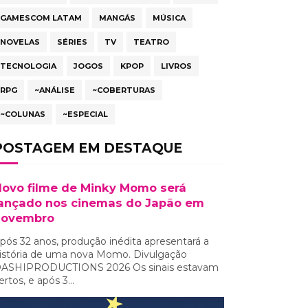
GAMESCOM LATAM
MANGÁS
MÚSICA
NOVELAS
SÉRIES
TV
TEATRO
TECNOLOGIA
JOGOS
KPOP
LIVROS
RPG
~ANÁLISE
~COBERTURAS
~COLUNAS
~ESPECIAL
POSTAGEM EM DESTAQUE
ovo filme de Minky Momo será
ançado nos cinemas do Japão em
novembro
pós 32 anos, produção inédita apresentará a
istória de uma nova Momo. Divulgação
ASHIPRODUCTIONS 2026 Os sinais estavam
ertos, e após 3...