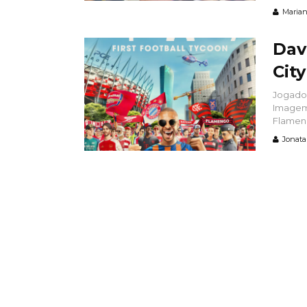
Marian
Dav
Cit
Jogador
Imagem 
Flamengo
Jonata