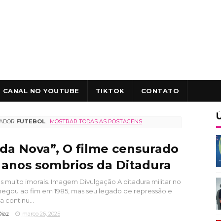
CANAL NO YOUTUBE
TIKTOK
CONTATO
CADOR
FUTEBOL
.
MOSTRAR TODAS AS POSTAGENS
da Nova”, O filme censurado
 anos sombrios da Ditadura
 muito imorais. Imagem Divulgação A ditadura militar no
chegou ao fim em 1985, mas seu legado de repressão e
a continu...
Diaz
março 26, 2025