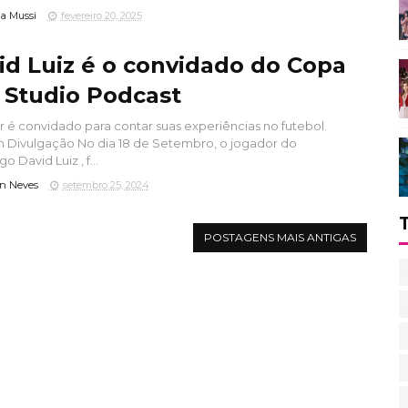
a Mussi
fevereiro 20, 2025
id Luiz é o convidado do Copa
y Studio Podcast
 é convidado para contar suas experiências no futebol.
Divulgação No dia 18 de Setembro, o jogador do
 David Luiz , f...
n Neves
setembro 25, 2024
POSTAGENS MAIS ANTIGAS