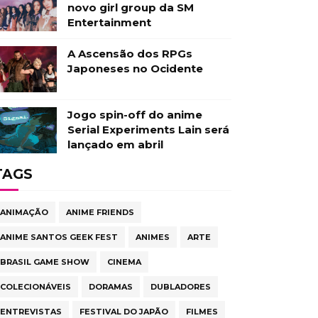
novo girl group da SM
Entertainment
A Ascensão dos RPGs
Japoneses no Ocidente
Jogo spin-off do anime
Serial Experiments Lain será
lançado em abril
TAGS
ANIMAÇÃO
ANIME FRIENDS
ANIME SANTOS GEEK FEST
ANIMES
ARTE
BRASIL GAME SHOW
CINEMA
COLECIONÁVEIS
DORAMAS
DUBLADORES
ENTREVISTAS
FESTIVAL DO JAPÃO
FILMES