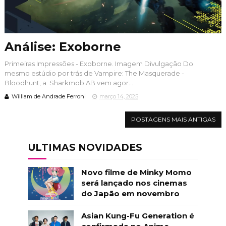
Análise: Exoborne
Primeiras Impressões - Exoborne. Imagem Divulgação Do
mesmo estúdio por trás de Vampire: The Masquerade -
Bloodhunt, a Sharkmob AB vem agor...
William de Andrade Ferroni
março 14, 2025
POSTAGENS MAIS ANTIGAS
ÚLTIMAS NOVIDADES
Novo filme de Minky Momo
será lançado nos cinemas
do Japão em novembro
Asian Kung-Fu Generation é