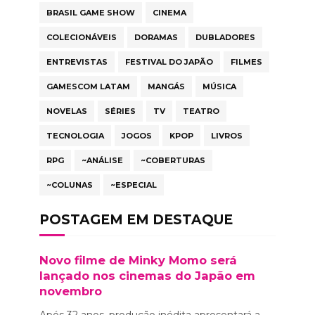
BRASIL GAME SHOW
CINEMA
COLECIONÁVEIS
DORAMAS
DUBLADORES
ENTREVISTAS
FESTIVAL DO JAPÃO
FILMES
GAMESCOM LATAM
MANGÁS
MÚSICA
NOVELAS
SÉRIES
TV
TEATRO
TECNOLOGIA
JOGOS
KPOP
LIVROS
RPG
~ANÁLISE
~COBERTURAS
~COLUNAS
~ESPECIAL
POSTAGEM EM DESTAQUE
Novo filme de Minky Momo será
lançado nos cinemas do Japão em
novembro
Após 32 anos, produção inédita apresentará a