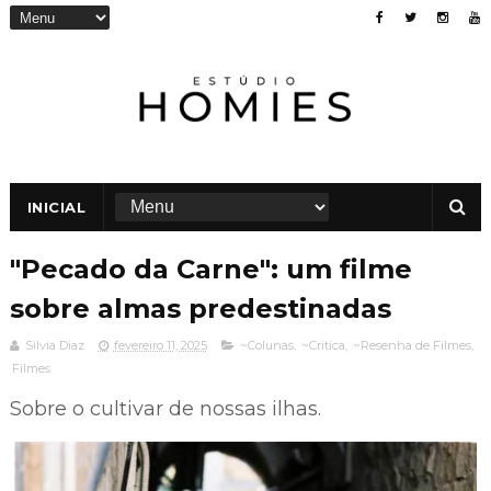
INICIAL
"Pecado da Carne": um filme
sobre almas predestinadas
Silvia Diaz
fevereiro 11, 2025
~Colunas
,
~Critica
,
~Resenha de Filmes
,
Filmes
Sobre o cultivar de nossas ilhas.