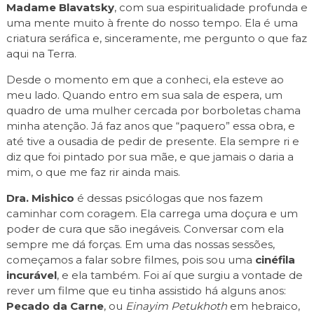
Madame Blavatsky
, com sua espiritualidade profunda e
uma mente muito à frente do nosso tempo. Ela é uma
criatura seráfica e, sinceramente, me pergunto o que faz
aqui na Terra.
Desde o momento em que a conheci, ela esteve ao
meu lado. Quando entro em sua sala de espera, um
quadro de uma mulher cercada por borboletas chama
minha atenção. Já faz anos que “paquero” essa obra, e
até tive a ousadia de pedir de presente. Ela sempre ri e
diz que foi pintado por sua mãe, e que jamais o daria a
mim, o que me faz rir ainda mais.
Dra. Mishico
é dessas psicólogas que nos fazem
caminhar com coragem. Ela carrega uma doçura e um
poder de cura que são inegáveis. Conversar com ela
sempre me dá forças. Em uma das nossas sessões,
começamos a falar sobre filmes, pois sou uma
cinéfila
incurável
, e ela também. Foi aí que surgiu a vontade de
rever um filme que eu tinha assistido há alguns anos:
Pecado da Carne
, ou
Einayim Petukhoth
em hebraico,