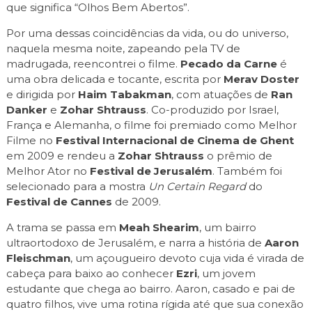
que significa “Olhos Bem Abertos”.
Por uma dessas coincidências da vida, ou do universo,
naquela mesma noite, zapeando pela TV de
madrugada, reencontrei o filme.
Pecado da Carne
é
uma obra delicada e tocante, escrita por
Merav Doster
e dirigida por
Haim Tabakman
, com atuações de
Ran
Danker
e
Zohar Shtrauss
. Co-produzido por Israel,
França e Alemanha, o filme foi premiado como Melhor
Filme no
Festival Internacional de Cinema de Ghent
em 2009 e rendeu a
Zohar Shtrauss
o prêmio de
Melhor Ator no
Festival de Jerusalém
. Também foi
selecionado para a mostra
Un Certain Regard
do
Festival de Cannes
de 2009.
A trama se passa em
Meah Shearim
, um bairro
ultraortodoxo de Jerusalém, e narra a história de
Aaron
Fleischman
, um açougueiro devoto cuja vida é virada de
cabeça para baixo ao conhecer
Ezri
, um jovem
estudante que chega ao bairro. Aaron, casado e pai de
quatro filhos, vive uma rotina rígida até que sua conexão