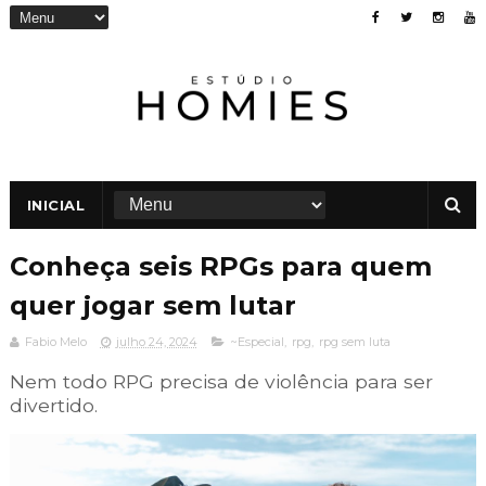
INICIAL
Conheça seis RPGs para quem
quer jogar sem lutar
Fabio Melo
julho 24, 2024
~Especial
,
rpg
,
rpg sem luta
Nem todo RPG precisa de violência para ser
divertido.