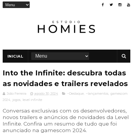
INICIAL
Into the Infinite: descubra todas
as novidades e trailers revelados
João Ferreira
agosto 30, 2024
~Destaque
,
~lançamentos
,
gamescom
2024
,
jogos
,
level infinite
Conversas exclusivas com os desenvolvedores,
novos trailers e anúncios de novidades da Level
Infinite. Confira um resumo de tudo que foi
anunciado na gamescom 2024.