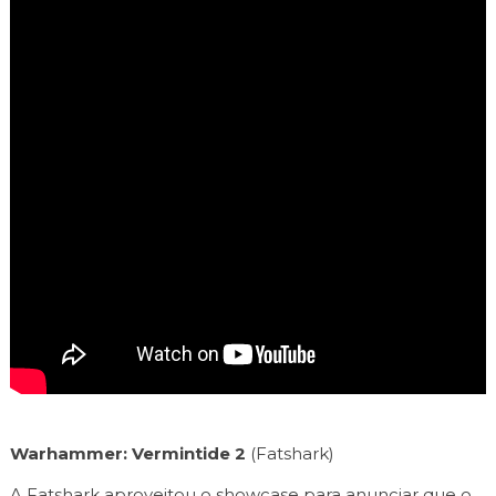
Warhammer: Vermintide 2
(Fatshark)
A Fatshark aproveitou o showcase para anunciar que o