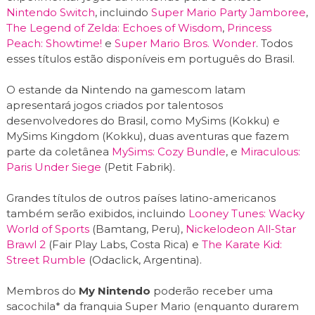
Nintendo Switch
, incluindo
Super Mario Party Jamboree
,
The Legend of Zelda: Echoes of Wisdom
,
Princess
Peach: Showtime!
e
Super Mario Bros. Wonder
. Todos
esses títulos estão disponíveis em português do Brasil.
O estande da Nintendo na gamescom latam
apresentará jogos criados por talentosos
desenvolvedores do Brasil, como MySims (Kokku) e
MySims Kingdom (Kokku), duas aventuras que fazem
parte da coletânea
MySims: Cozy Bundle
, e
Miraculous:
Paris Under Siege
(Petit Fabrik).
Grandes títulos de outros países latino-americanos
também serão exibidos, incluindo
Looney Tunes: Wacky
World of Sports
(Bamtang, Peru),
Nickelodeon All-Star
Brawl 2
(Fair Play Labs, Costa Rica) e
The Karate Kid:
Street Rumble
(Odaclick, Argentina).
Membros do
My Nintendo
poderão receber uma
sacochila* da franquia Super Mario (enquanto durarem