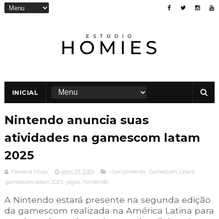
INICIAL
Nintendo anuncia suas
atividades na gamescom latam
2025
Mariana Mussi
abril 29, 2025
~Lançamento
,
Gamescom Latam
,
gamescom latam 2025
,
jogos
,
Nintendo
A Nintendo estará presente na segunda edição
da gamescom realizada na América Latina para