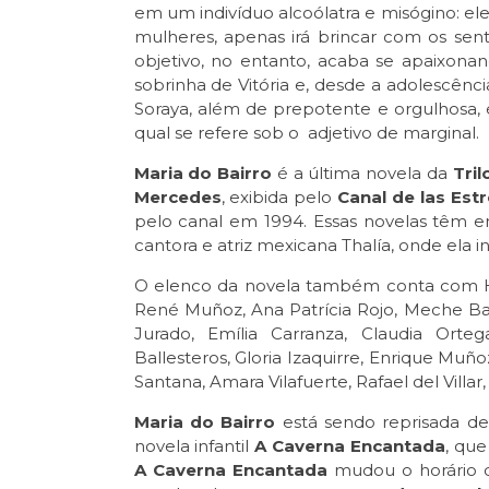
em um indivíduo alcoólatra e misógino: el
mulheres, apenas irá brincar com os sen
objetivo, no entanto, acaba se apaixonan
sobrinha de Vitória e, desde a adolescênci
Soraya, além de prepotente e orgulhosa,
qual se refere sob o adjetivo de marginal.
Maria do Bairro
é a última novela da
Tril
Mercedes
, exibida pelo
Canal de las Estr
pelo canal em 1994. Essas novelas têm 
cantora e atriz mexicana Thalía, onde ela
O elenco da novela também conta com Hé
René Muñoz, Ana Patrícia Rojo, Meche Barba
Jurado, Emília Carranza, Claudia Orte
Ballesteros, Gloria Izaquirre, Enrique Muñoz
Santana, Amara Vilafuerte, Rafael del Villar,
Maria do Bairro
está sendo reprisada de 
novela infantil
A Caverna Encantada
, que
A Caverna Encantada
mudou o horário de