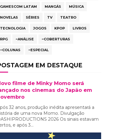
GAMESCOM LATAM
MANGÁS
MÚSICA
NOVELAS
SÉRIES
TV
TEATRO
TECNOLOGIA
JOGOS
KPOP
LIVROS
RPG
~ANÁLISE
~COBERTURAS
~COLUNAS
~ESPECIAL
POSTAGEM EM DESTAQUE
ovo filme de Minky Momo será
ançado nos cinemas do Japão em
novembro
pós 32 anos, produção inédita apresentará a
istória de uma nova Momo. Divulgação
ASHIPRODUCTIONS 2026 Os sinais estavam
ertos, e após 3...