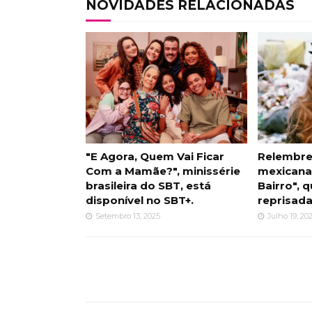
NOVIDADES RELACIONADAS
"E Agora, Quem Vai Ficar
Relembre
Com a Mamãe?", minissérie
mexicana
brasileira do SBT, está
Bairro", 
disponível no SBT+.
reprisada
Setembro 13, 2025
Julho 19, 20