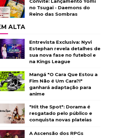
Convite: Lançamento Yomi
no Tsugai - Daemons do
Reino das Sombras
EM ALTA
Entrevista Exclusiva: Nyvi
Estephan revela detalhes de
sua nova fase no futebol e
na Kings League
Mangá "O Cara Que Estou a
Fim Não é Um Cara?!"
ganhará adaptação para
anime
"Hit the Spot": Dorama é
resgatado pelo público e
conquista novas plateias
A Ascensão dos RPGs