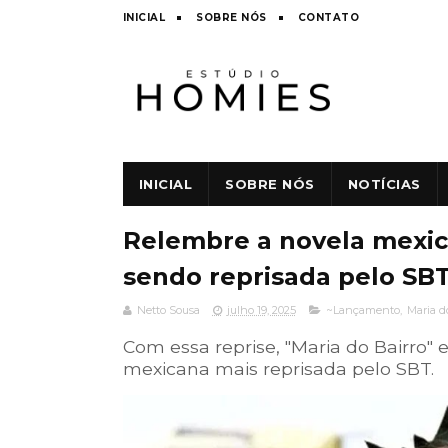
INICIAL
SOBRE NÓS
CONTATO
INICIAL
SOBRE NÓS
NOTÍCIAS
Relembre a novela mexica
sendo reprisada pelo SB
Netto Sousa
julho 19, 2025
~Lançamento
,
Maria d
Com essa reprise, "Maria do Bairro
mexicana mais reprisada pelo SBT.