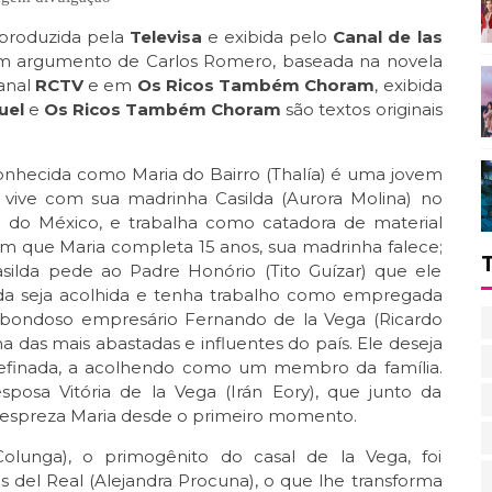
produzida pela
Televisa
e exibida pelo
Canal de las
, com argumento de Carlos Romero, baseada na novela
canal
RCTV
e em
Os Ricos Também Choram
, exibida
uel
e
Os Ricos Também Choram
são textos originais
onhecida como Maria do Bairro (Thalía) é uma jovem
 vive com sua madrinha Casilda (Aurora Molina) no
de do México, e trabalha como catadora de material
 em que Maria completa 15 anos, sua madrinha falece;
silda pede ao Padre Honório (Tito Guízar) que ele
ada seja acolhida e tenha trabalho como empregada
o bondoso empresário Fernando de la Vega (Ricardo
ma das mais abastadas e influentes do país. Ele deseja
 refinada, a acolhendo como um membro da família.
posa Vitória de la Vega (Irán Eory), que junto da
espreza Maria desde o primeiro momento.
lunga), o primogênito do casal de la Vega, foi
del Real (Alejandra Procuna), o que lhe transforma