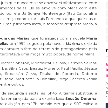
e jura que nunca mais se envolverá afetivamente com
timentos delas. Ele se envolve com Maria com este
do por ela. Já Soraya Montenegro (Itati Cantoral) é
a, almeja conquistar Luís Fernando a qualquer custo.
 é uma psicopata inata, e também despreza Maria, a
ogia das Marias
, que foi iniciada com a novela
Maria
ellas
em 1992, seguida pela novela
Marimar
, exibida
em comum o fato de terem sido protagonizada pela
 interpretava uma moça muito pobre, de nome Maria.
ctor Soberón, Montserrat Gallosa, Carmen Salinas,
N
, Sílvia Caos, Beatriz Moreno, Raúl Padilla, Jéssica
l
ga, Sebastián Garza, Pituka de Foronda, Roberto
, Isabel Martínez "La Tarabilla", Jorge Cáceres, Yadira
A
 entre outros.
h
©
de segunda à sexta, às 13h45. A trama substituiu a
c
 foi remanejada para a extinta faixa
Sessão Dorama
.
 exibição para 17h, horário em que o SBT exibia a