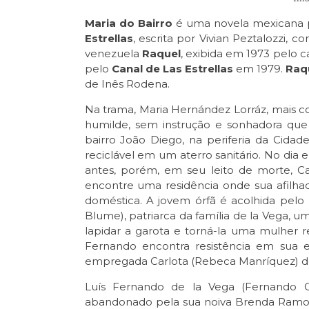
Maria do Bairro
é uma novela mexicana 
Estrellas
, escrita por Vivian Peztalozzi
venezuela
Raquel
, exibida em 1973 pelo 
pelo
Canal de Las Estrellas
em 1979.
Raq
de Inês Rodena.
Na trama, Maria Hernández Lorráz, mais c
humilde, sem instrução e sonhadora que
bairro João Diego, na periferia da Cida
reciclável em um aterro sanitário. No dia
antes, porém, em seu leito de morte, Ca
encontre uma residência onde sua afilh
doméstica. A jovem órfã é acolhida pel
Blume), patriarca da família de la Vega, u
lapidar a garota e torná-la uma mulher
Fernando encontra resistência em sua es
empregada Carlota (Rebeca Manríquez) d
Luís Fernando de la Vega (Fernando Co
abandonado pela sua noiva Brenda Ramos 