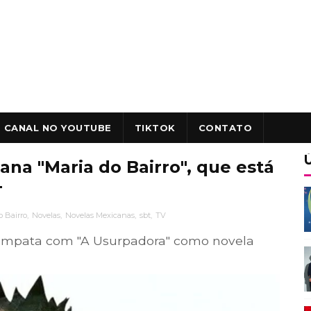
CANAL NO YOUTUBE
TIKTOK
CONTATO
na "Maria do Bairro", que está
T
o Bairro
,
Novelas
,
Novelas Mexicanas
,
sbt
,
TV
" empata com "A Usurpadora" como novela