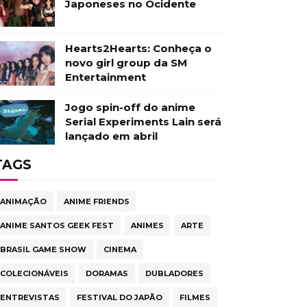
Japoneses no Ocidente
Hearts2Hearts: Conheça o
novo girl group da SM
Entertainment
Jogo spin-off do anime
Serial Experiments Lain será
lançado em abril
TAGS
ANIMAÇÃO
ANIME FRIENDS
ANIME SANTOS GEEK FEST
ANIMES
ARTE
BRASIL GAME SHOW
CINEMA
COLECIONÁVEIS
DORAMAS
DUBLADORES
ENTREVISTAS
FESTIVAL DO JAPÃO
FILMES