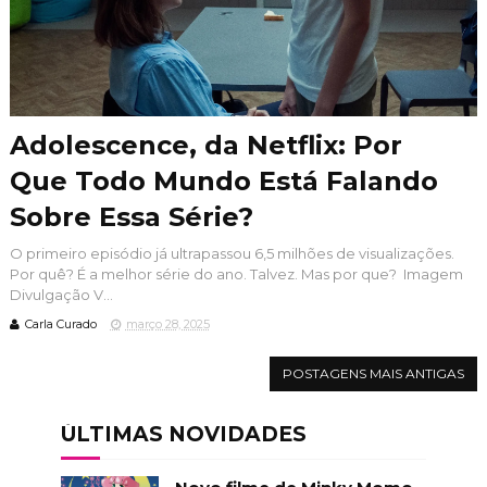
Adolescence, da Netflix: Por
Que Todo Mundo Está Falando
Sobre Essa Série?
O primeiro episódio já ultrapassou 6,5 milhões de visualizações.
Por quê? É a melhor série do ano. Talvez. Mas por que? Imagem
Divulgação V...
Carla Curado
março 28, 2025
POSTAGENS MAIS ANTIGAS
ÚLTIMAS NOVIDADES