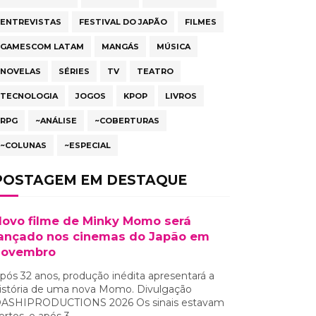
ENTREVISTAS
FESTIVAL DO JAPÃO
FILMES
GAMESCOM LATAM
MANGÁS
MÚSICA
NOVELAS
SÉRIES
TV
TEATRO
TECNOLOGIA
JOGOS
KPOP
LIVROS
RPG
~ANÁLISE
~COBERTURAS
~COLUNAS
~ESPECIAL
POSTAGEM EM DESTAQUE
ovo filme de Minky Momo será
ançado nos cinemas do Japão em
novembro
pós 32 anos, produção inédita apresentará a
istória de uma nova Momo. Divulgação
ASHIPRODUCTIONS 2026 Os sinais estavam