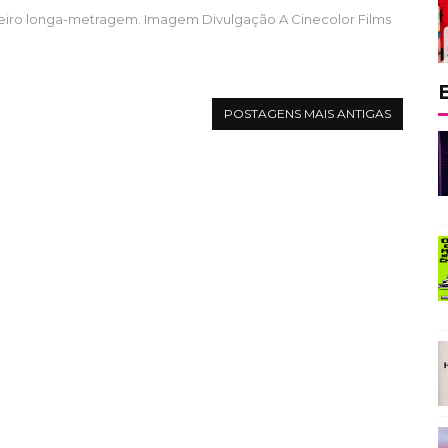
meiro longa-metragem. Imagem Divulgação A Cinecolor Films
POSTAGENS MAIS ANTIGAS