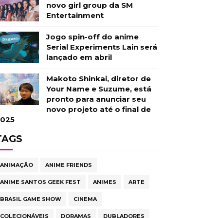
novo girl group da SM
Entertainment
Jogo spin-off do anime
Serial Experiments Lain será
lançado em abril
Makoto Shinkai, diretor de
Your Name e Suzume, está
pronto para anunciar seu
novo projeto até o final de
025
TAGS
ANIMAÇÃO
ANIME FRIENDS
ANIME SANTOS GEEK FEST
ANIMES
ARTE
BRASIL GAME SHOW
CINEMA
COLECIONÁVEIS
DORAMAS
DUBLADORES