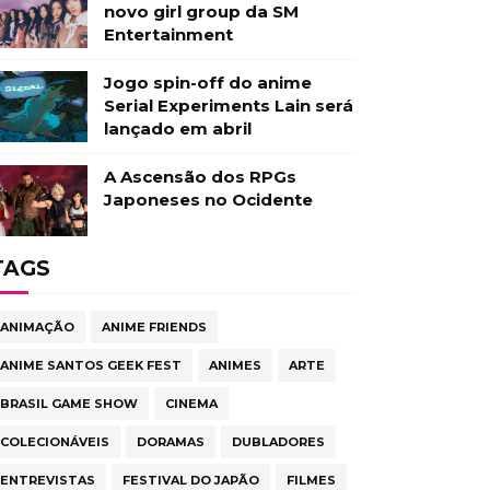
novo girl group da SM
Entertainment
Jogo spin-off do anime
Serial Experiments Lain será
lançado em abril
A Ascensão dos RPGs
Japoneses no Ocidente
TAGS
ANIMAÇÃO
ANIME FRIENDS
ANIME SANTOS GEEK FEST
ANIMES
ARTE
BRASIL GAME SHOW
CINEMA
COLECIONÁVEIS
DORAMAS
DUBLADORES
ENTREVISTAS
FESTIVAL DO JAPÃO
FILMES