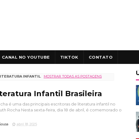
CANAL NO YOUTUBE
TIKTOK
CONTATO
LITERATURA INFANTIL
.
MOSTRAR TODAS AS POSTAGENS
teratura Infantil Brasileira
ha é uma das principais escritoras de literatura infantil no
 Ruth Rocha Nesta sexta-feira, dia 18 de abril, é comemorado o
Sousa
abril 18, 2025