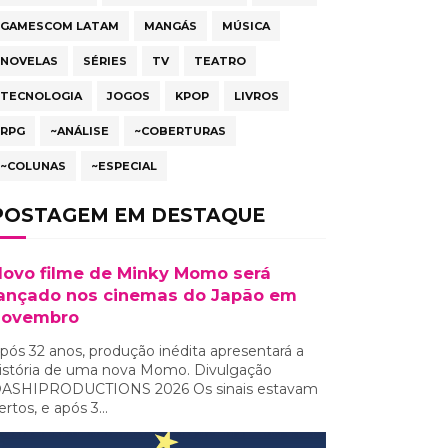
GAMESCOM LATAM
MANGÁS
MÚSICA
NOVELAS
SÉRIES
TV
TEATRO
TECNOLOGIA
JOGOS
KPOP
LIVROS
RPG
~ANÁLISE
~COBERTURAS
~COLUNAS
~ESPECIAL
POSTAGEM EM DESTAQUE
ovo filme de Minky Momo será
ançado nos cinemas do Japão em
novembro
pós 32 anos, produção inédita apresentará a
istória de uma nova Momo. Divulgação
ASHIPRODUCTIONS 2026 Os sinais estavam
ertos, e após 3...