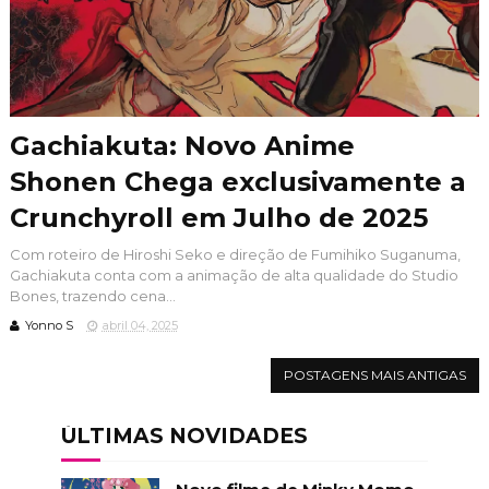
Gachiakuta: Novo Anime
Shonen Chega exclusivamente a
Crunchyroll em Julho de 2025
Com roteiro de Hiroshi Seko e direção de Fumihiko Suganuma,
Gachiakuta conta com a animação de alta qualidade do Studio
Bones, trazendo cena...
Yonno S
abril 04, 2025
POSTAGENS MAIS ANTIGAS
ÚLTIMAS NOVIDADES