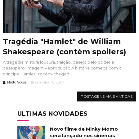
Tragédia "Hamlet" de William
Shakespeare (contém spoilers)
A tragédia mistura loucura, traição, desejo pelo poder e
desespero. Imagem Reprodução A história começa com o
príncipe Hamlet , recém-chegad...
Netto Sousa
setembro 18, 2024
POSTAGENS MAIS ANTIGAS
ÚLTIMAS NOVIDADES
Novo filme de Minky Momo
será lançado nos cinemas