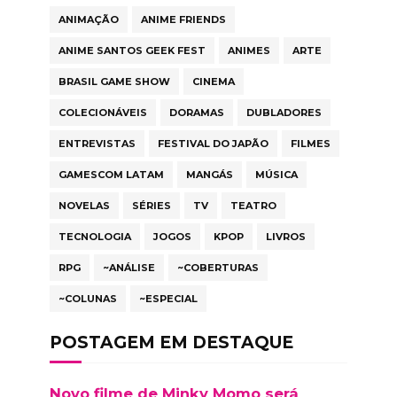
ANIMAÇÃO
ANIME FRIENDS
ANIME SANTOS GEEK FEST
ANIMES
ARTE
BRASIL GAME SHOW
CINEMA
COLECIONÁVEIS
DORAMAS
DUBLADORES
ENTREVISTAS
FESTIVAL DO JAPÃO
FILMES
GAMESCOM LATAM
MANGÁS
MÚSICA
NOVELAS
SÉRIES
TV
TEATRO
TECNOLOGIA
JOGOS
KPOP
LIVROS
RPG
~ANÁLISE
~COBERTURAS
~COLUNAS
~ESPECIAL
POSTAGEM EM DESTAQUE
Novo filme de Minky Momo será