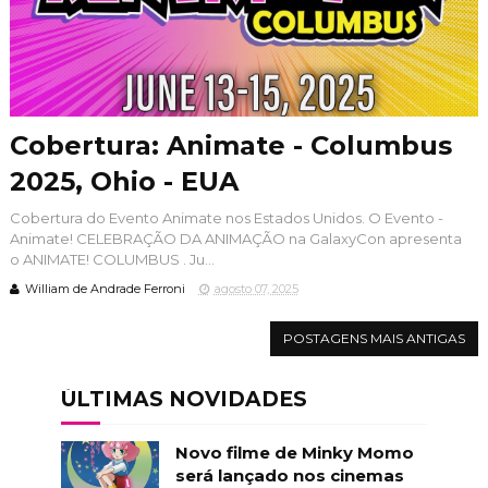
Cobertura: Animate - Columbus
2025, Ohio - EUA
Cobertura do Evento Animate nos Estados Unidos. O Evento -
Animate! CELEBRAÇÃO DA ANIMAÇÃO na GalaxyCon apresenta
o ANIMATE! COLUMBUS . Ju...
William de Andrade Ferroni
agosto 07, 2025
POSTAGENS MAIS ANTIGAS
ÚLTIMAS NOVIDADES
Novo filme de Minky Momo
será lançado nos cinemas