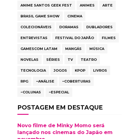
ANIME SANTOS GEEK FEST
ANIMES
ARTE
BRASIL GAME SHOW
CINEMA
COLECIONÁVEIS
DORAMAS
DUBLADORES
ENTREVISTAS
FESTIVAL DO JAPÃO
FILMES
GAMESCOM LATAM
MANGÁS
MÚSICA
NOVELAS
SÉRIES
TV
TEATRO
TECNOLOGIA
JOGOS
KPOP
LIVROS
RPG
~ANÁLISE
~COBERTURAS
~COLUNAS
~ESPECIAL
POSTAGEM EM DESTAQUE
Novo filme de Minky Momo será
lançado nos cinemas do Japão em
novembro