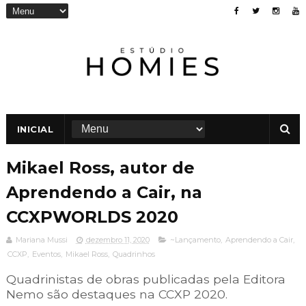
INICIAL
Mikael Ross, autor de
Aprendendo a Cair, na
CCXPWORLDS 2020
Mariana Mussi
dezembro 11, 2020
~Lançamento
,
Aprendendo a Cair
,
CCXP
,
Eventos
,
Mikael Ross
,
Quadrinhos
Quadrinistas de obras publicadas pela Editora
Nemo são destaques na CCXP 2020.