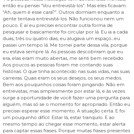
então eu pensei “Vou entrevistá-los”. Mas eles ficavam:
“Ah, quem é esse cara?”. Outros dormiam enquanto a
gente tentava entrevistá-los. Não funcionou nem um
pouco. E aí eu precisei encontrar outra forma de
pesquisar e basicamente foi circular por lá. Eu ia a cada
duas, três ou quatro dias, eu alugava um espaço...eu
passei um tempo lá. Me tornei parte dessa vila, porque
eu estava sempre lá. As pessoas descobriram que eu
era, elas eram muito abertas, me senti bem recebido.
Aos poucos as pessoas foram me contando suas
histórias. O que tinha acontecido nas suas vidas, nas suas
carreiras. Quais eram os seus desejos, os seus medos.
Bem aos pouquinhos coisas foram pingando. Não em
entrevistas, mas simplesmente por estar lá, e às vezes
surge a oportunidade de você fazer uma pergunta para
alguém, mas só se o momento for apropriado. Então eu
precisei esperar esse momento. A situação certa. E foi
um pouquinho difícil. Estar lá, estar tranquilo. E ao
mesmo tempo ao chegar esse momento, estar alerta
para captar essas frases. Porque muitas frases presentes