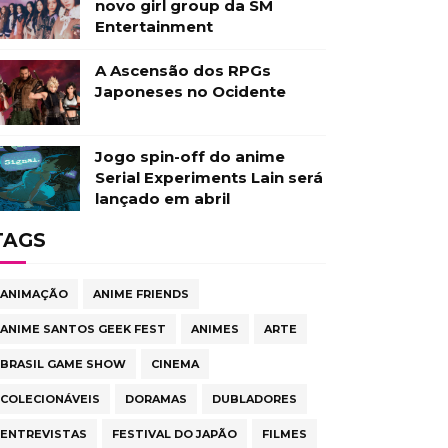
novo girl group da SM
Entertainment
A Ascensão dos RPGs
Japoneses no Ocidente
Jogo spin-off do anime
Serial Experiments Lain será
lançado em abril
TAGS
ANIMAÇÃO
ANIME FRIENDS
ANIME SANTOS GEEK FEST
ANIMES
ARTE
BRASIL GAME SHOW
CINEMA
COLECIONÁVEIS
DORAMAS
DUBLADORES
ENTREVISTAS
FESTIVAL DO JAPÃO
FILMES