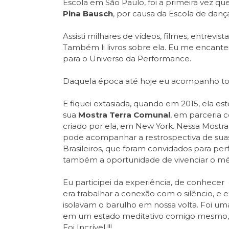
Escola em São Paulo, foi a primeira vez qu
Pina Bausch
, por causa da Escola de danç
Assisti milhares de vídeos, filmes, entrevi
Também li livros sobre ela. Eu me encantei
para o Universo da Performance.
Daquela época até hoje eu acompanho tod
E fiquei extasiada, quando em 2015, ela es
sua
Mostra Terra Comunal
, em parceria c
criado por ela, em New York. Nessa Mostra
pode acompanhar a restrospectiva de suas 
Brasileiros, que foram convidados para pe
também a oportunidade de vivenciar o m
Eu participei da experiência, de conhece
era trabalhar a conexão com o silêncio, e 
isolavam o barulho em nossa volta. Foi uma
em um estado meditativo comigo mesmo, s
Foi Incrível !!!