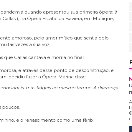
a pandemia quando apresentou sua primeira ópera:
7
 Callas ), na Ópera Estatal da Baviera, em Munique,
ento amoroso, pelo amor mítico que sentia pelo
muitas vezes a sua voz.
que Callas cantava e morria no final.
morosa, e através desse ponto de desconstrução, e
m, decidiu fazer a Ópera. Marina disse:
N
l
mocionais, mas frágeis ao mesmo tempo. A diferença
A
s poucos.
h
©
c
inino, e o renascimento como uma fênix.