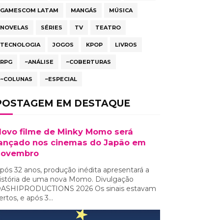
GAMESCOM LATAM
MANGÁS
MÚSICA
NOVELAS
SÉRIES
TV
TEATRO
TECNOLOGIA
JOGOS
KPOP
LIVROS
RPG
~ANÁLISE
~COBERTURAS
~COLUNAS
~ESPECIAL
POSTAGEM EM DESTAQUE
ovo filme de Minky Momo será
ançado nos cinemas do Japão em
novembro
pós 32 anos, produção inédita apresentará a
istória de uma nova Momo. Divulgação
ASHIPRODUCTIONS 2026 Os sinais estavam
ertos, e após 3...