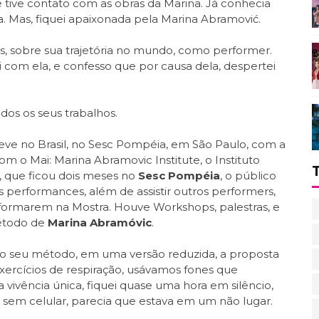
e tive contato com as obras da Marina. Já conhecia
a. Mas, fiquei apaixonada pela Marina Abramović.
stas, sobre sua trajetória no mundo, como performer.
 com ela, e confesso que por causa dela, despertei
os os seus trabalhos.
teve no Brasil, no Sesc Pompéia, em São Paulo, com a
om o Mai: Marina Abramovic Institute, o Instituto
, que ficou dois meses no
Sesc Pompéia
, o público
performances, além de assistir outros performers,
rformarem na Mostra. Houve Workshops, palestras, e
étodo de
Marina Abramóvic
.
r o seu método, em uma versão reduzida, a proposta
exercícios de respiração, usávamos fones que
 vivência única, fiquei quase uma hora em silêncio,
em celular, parecia que estava em um não lugar.