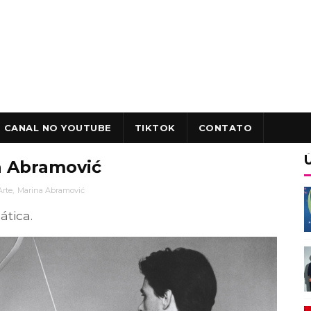
CANAL NO YOUTUBE
TIKTOK
CONTATO
a Abramović
Arte
,
Marina Abramović
ática.