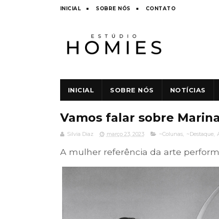
INICIAL
SOBRE NÓS
CONTATO
INICIAL
SOBRE NÓS
NOTÍCIAS
Vamos falar sobre Marin
Silvia Diaz
março 23, 2023
~Colunas
,
~Destaque
,
A mulher referência da arte perform