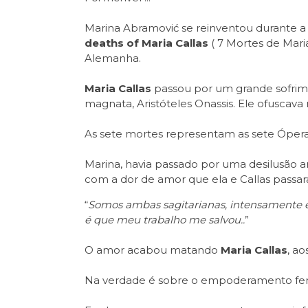
Marina Abramović se reinventou durante 
deaths of Maria Callas
( 7 Mortes de Maria
Alemanha.
Maria Callas
passou por um grande sofrim
magnata, Aristóteles Onassis. Ele ofuscava 
As sete mortes representam as sete Óperas 
Marina, havia passado por uma desilusão a
com a dor de amor que ela e Callas passara
“
Somos ambas sagitarianas, intensamente e
é que meu trabalho me salvou..
”
O amor acabou matando
Maria Callas
, ao
Na verdade é sobre o empoderamento fem