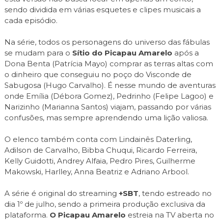
sendo dividida em várias esquetes e clipes musicais a
cada episódio.
Na série, todos os personagens do universo das fábulas
se mudam para o
Sítio do Picapau Amarelo
após a
Dona Benta (Patrícia Mayo) comprar as terras altas com
o dinheiro que conseguiu no poço do Visconde de
Sabugosa (Hugo Carvalho). É nesse mundo de aventuras
onde Emília (Débora Gomez), Pedrinho (Felipe Lagoo) e
Narizinho (Marianna Santos) viajam, passando por várias
confusões, mas sempre aprendendo uma lição valiosa.
O elenco também conta com Lindainês Daterling,
Adilson de Carvalho, Bibba Chuqui, Ricardo Ferreira,
Kelly Guidotti, Andrey Alfaia, Pedro Pires, Guilherme
Makowski, Harlley, Anna Beatriz e Adriano Arbool.
A série é original do streaming
+SBT
, tendo estreado no
dia 1º de julho, sendo a primeira produção exclusiva da
plataforma.
O Picapau Amarelo
estreia na TV aberta no