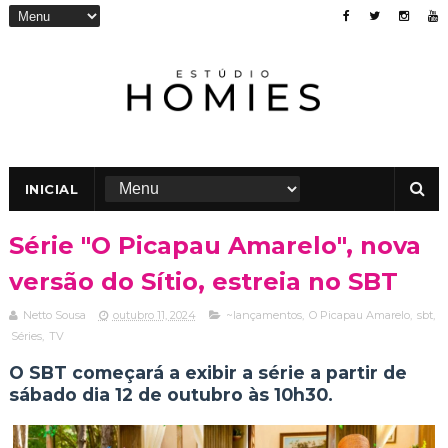
INICIAL
Série "O Picapau Amarelo", nova
versão do Sítio, estreia no SBT
Netto Sousa
outubro 11, 2024
~lançamentos
,
O Picapau Amarelo
,
sbt
,
Séries
,
TV
O SBT começará a exibir a série a partir de
sábado dia 12 de outubro às 10h30.