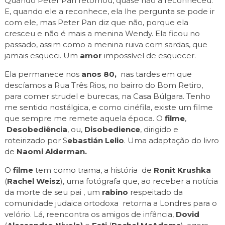
Quando Peter Pan retornou, quase não a reconheceu.
E, quando ele a reconhece, ela lhe pergunta se pode ir
com ele, mas Peter Pan diz que não, porque ela
cresceu e não é mais a menina Wendy. Ela ficou no
passado, assim como a menina ruiva com sardas, que
jamais esqueci. Um
amor
impossível de esquecer.
Ela permanece nos
anos 80,
nas tardes em que
descíamos a Rua Três Rios, no bairro do Bom Retiro,
para comer strudel e burecas, na Casa Búlgara. Tenho
me sentido nostálgica, e como cinéfila, existe um filme
que sempre me remete aquela época. O
filme
,
Desobediência
, ou,
Disobedience
, dirigido e
roteirizado por S
ebastián Lelio
. Uma adaptação do livro
de
Naomi Alderman.
O
filme
tem como trama, a história de
Ronit Krushka
(
Rachel Weisz
), uma fotógrafa que, ao receber a notícia
da morte de seu pai , um
rabino
respeitado da
comunidade judaica ortodoxa retorna a Londres para o
velório. Lá, reencontra os amigos de infância,
Dovid