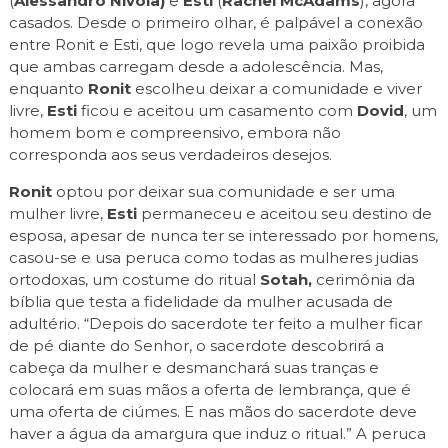
(
Alessandro
Nivola)
e
Esti
(
Rachel McAdams
), agora
casados. Desde o primeiro olhar, é palpável a conexão
entre Ronit e Esti, que logo revela uma paixão proibida
que ambas carregam desde a adolescência. Mas,
enquanto
Ronit
escolheu deixar a comunidade e viver
livre,
Esti
ficou e aceitou um casamento com
Dovid
, um
homem bom e compreensivo, embora não
corresponda aos seus verdadeiros desejos.
Ronit
optou por deixar sua comunidade e ser uma
mulher livre,
Esti
permaneceu e aceitou seu destino de
esposa, apesar de nunca ter se interessado por homens,
casou-se e usa peruca como todas as mulheres judias
ortodoxas, um costume do ritual
Sotah,
cerimônia da
bíblia que testa a fidelidade da mulher acusada de
adultério. “Depois do sacerdote ter feito a mulher ficar
de pé diante do Senhor, o sacerdote descobrirá a
cabeça da mulher e desmanchará suas tranças e
colocará em suas mãos a oferta de lembrança, que é
uma oferta de ciúmes. E nas mãos do sacerdote deve
haver a água da amargura que induz o ritual.” A peruca