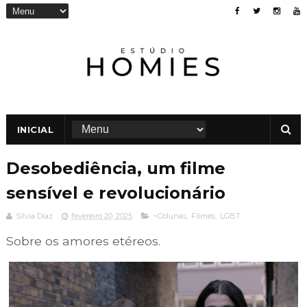
INICIAL
Desobediência, um filme
sensível e revolucionário
Silvia Diaz
fevereiro 20, 2025
~Colunas
,
Filmes
,
LGBT
Sobre os amores etéreos.