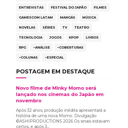
ENTREVISTAS
FESTIVAL DO JAPÃO
FILMES
GAMESCOM LATAM
MANGÁS
MÚSICA
NOVELAS
SÉRIES
TV
TEATRO
TECNOLOGIA
JOGOS
KPOP
LIVROS
RPG
~ANÁLISE
~COBERTURAS
~COLUNAS
~ESPECIAL
POSTAGEM EM DESTAQUE
Novo filme de Minky Momo será
lançado nos cinemas do Japão em
novembro
Após 32 anos, produção inédita apresentará a
história de uma nova Momo. Divulgação
©ASHIPRODUCTIONS 2026 Os sinais estavam
certos, e após 3...