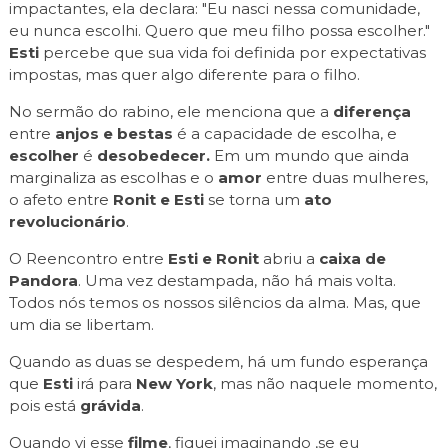
impactantes, ela declara: "Eu nasci nessa comunidade,
eu nunca escolhi. Quero que meu filho possa escolher."
Esti
percebe que sua vida foi definida por expectativas
impostas, mas quer algo diferente para o filho.
No sermão do rabino, ele menciona que a
diferença
entre
anjos e bestas
é a capacidade de escolha, e
escolher
é
desobedecer.
Em um mundo que ainda
marginaliza as escolhas e o
amor
entre duas mulheres,
o afeto entre
Ronit e Esti
se torna um
ato
revolucionário
.
O Reencontro entre
Esti e Ronit
abriu a
caixa de
Pandora
. Uma vez destampada, não há mais volta.
Todos nós temos os nossos silêncios da alma. Mas, que
um dia se libertam.
Quando as duas se despedem, há um fundo esperança
que
Esti
irá para
New York
, mas não naquele momento,
pois está
grávida
.
Quando vi esse
filme
, fiquei imaginando ,se eu