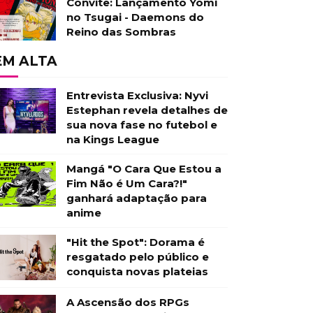
Convite: Lançamento Yomi
no Tsugai - Daemons do
Reino das Sombras
EM ALTA
Entrevista Exclusiva: Nyvi
Estephan revela detalhes de
sua nova fase no futebol e
na Kings League
Mangá "O Cara Que Estou a
Fim Não é Um Cara?!"
ganhará adaptação para
anime
"Hit the Spot": Dorama é
resgatado pelo público e
conquista novas plateias
A Ascensão dos RPGs