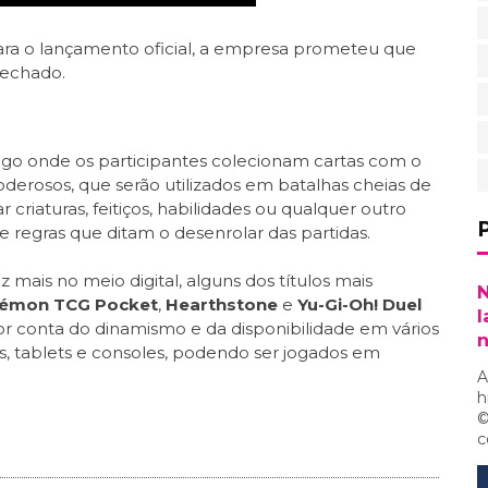
ara o lançamento oficial, a empresa prometeu que
fechado.
ogo onde os participantes colecionam cartas com o
derosos, que serão utilizados em batalhas cheias de
 criaturas, feitiços, habilidades ou qualquer outro
regras que ditam o desenrolar das partidas.
mais no meio digital, alguns dos títulos mais
N
émon TCG Pocket
,
Hearthstone
e
Yu-Gi-Oh! Duel
l
or conta do dinamismo e da disponibilidade em vários
s, tablets e consoles, podendo ser jogados em
A
h
©
c