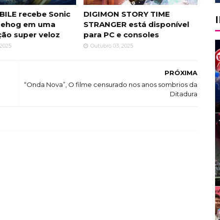
ILE recebe Sonic
DIGIMON STORY TIME
gehog em uma
STRANGER está disponível
ção super veloz
para PC e consoles
 2025
Outubro 03, 2025
PRÓXIMA
“Onda Nova”, O filme censurado nos anos sombrios da
Ditadura