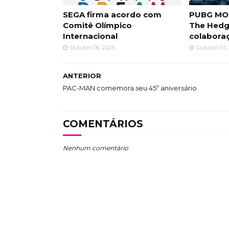
SEGA firma acordo com
PUBG MOB
Comitê Olímpico
The Hed
Internacional
colabora
Outubro 06, 2025
Outubro 03,
ANTERIOR
PAC-MAN comemora seu 45⁠º aniversário
COMENTÁRIOS
Nenhum comentário