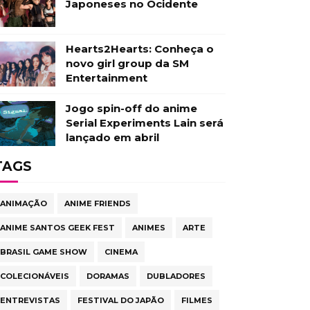
Japoneses no Ocidente
Hearts2Hearts: Conheça o
novo girl group da SM
Entertainment
Jogo spin-off do anime
Serial Experiments Lain será
lançado em abril
TAGS
ANIMAÇÃO
ANIME FRIENDS
ANIME SANTOS GEEK FEST
ANIMES
ARTE
BRASIL GAME SHOW
CINEMA
COLECIONÁVEIS
DORAMAS
DUBLADORES
ENTREVISTAS
FESTIVAL DO JAPÃO
FILMES