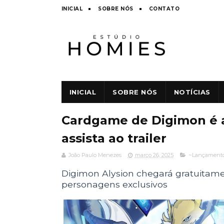
INICIAL
SOBRE NÓS
CONTATO
INICIAL
SOBRE NÓS
NOTÍCIAS
Cardgame de Digimon é a
assista ao trailer
João Paulo Menezes
março 26, 2025
~Lançament
Digimon Alysion chegará gratuitame
personagens exclusivos