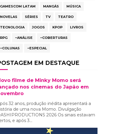
GAMESCOM LATAM
MANGÁS
MÚSICA
NOVELAS
SÉRIES
TV
TEATRO
TECNOLOGIA
JOGOS
KPOP
LIVROS
RPG
~ANÁLISE
~COBERTURAS
~COLUNAS
~ESPECIAL
POSTAGEM EM DESTAQUE
ovo filme de Minky Momo será
ançado nos cinemas do Japão em
novembro
pós 32 anos, produção inédita apresentará a
istória de uma nova Momo. Divulgação
ASHIPRODUCTIONS 2026 Os sinais estavam
ertos, e após 3...