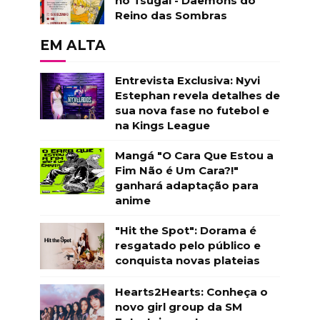
no Tsugai - Daemons do
Reino das Sombras
EM ALTA
Entrevista Exclusiva: Nyvi
Estephan revela detalhes de
sua nova fase no futebol e
na Kings League
Mangá "O Cara Que Estou a
Fim Não é Um Cara?!"
ganhará adaptação para
anime
"Hit the Spot": Dorama é
resgatado pelo público e
conquista novas plateias
Hearts2Hearts: Conheça o
novo girl group da SM