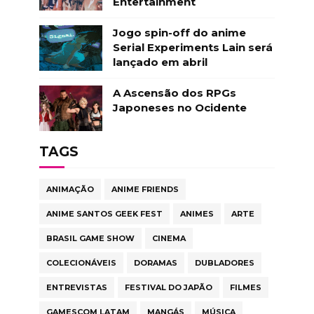
Entertainment
Jogo spin-off do anime
Serial Experiments Lain será
lançado em abril
A Ascensão dos RPGs
Japoneses no Ocidente
TAGS
ANIMAÇÃO
ANIME FRIENDS
ANIME SANTOS GEEK FEST
ANIMES
ARTE
BRASIL GAME SHOW
CINEMA
COLECIONÁVEIS
DORAMAS
DUBLADORES
ENTREVISTAS
FESTIVAL DO JAPÃO
FILMES
GAMESCOM LATAM
MANGÁS
MÚSICA