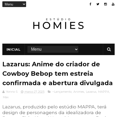
INICIAL
Lazarus: Anime do criador de
Cowboy Bebop tem estreia
confirmada e abertura divulgada
Yonno S
março 27, 2025
~Lançamento
,
Animes
,
Lazarus
,
MAPPA
,
Max
Lazarus, produzido pelo estúdio MAPPA, terá
design de personagens da idealizadora de