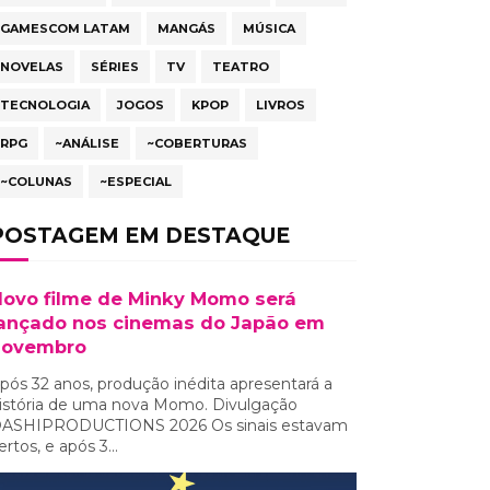
GAMESCOM LATAM
MANGÁS
MÚSICA
NOVELAS
SÉRIES
TV
TEATRO
TECNOLOGIA
JOGOS
KPOP
LIVROS
RPG
~ANÁLISE
~COBERTURAS
~COLUNAS
~ESPECIAL
POSTAGEM EM DESTAQUE
ovo filme de Minky Momo será
ançado nos cinemas do Japão em
novembro
pós 32 anos, produção inédita apresentará a
istória de uma nova Momo. Divulgação
ASHIPRODUCTIONS 2026 Os sinais estavam
ertos, e após 3...