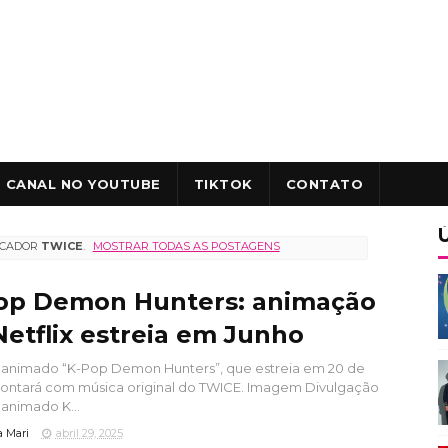
CANAL NO YOUTUBE
TIKTOK
CONTATO
RCADOR
TWICE
.
MOSTRAR TODAS AS POSTAGENS
op Demon Hunters: animação
Netflix estreia em Junho
 animado “K-Pop Demon Hunters”, que estreia em 20 de
contará com música original do TWICE. Imagem Divulgação
 animado K...
a Mari
abril 29, 2025