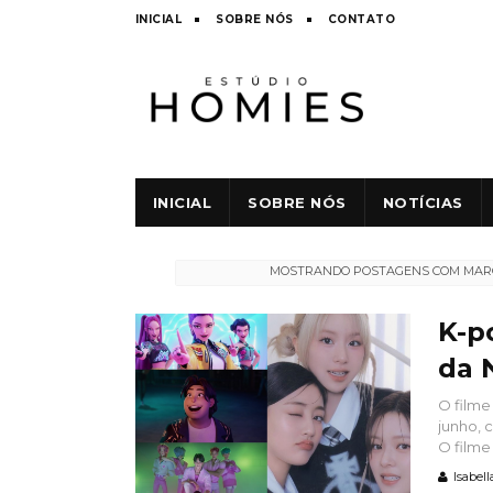
INICIAL
SOBRE NÓS
CONTATO
INICIAL
SOBRE NÓS
NOTÍCIAS
MOSTRANDO POSTAGENS COM MA
K-p
da 
O filme
junho, 
O filme
Isabell