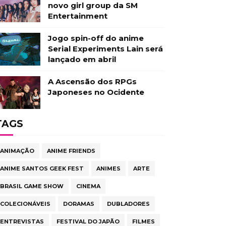
novo girl group da SM
Entertainment
Jogo spin-off do anime
Serial Experiments Lain será
lançado em abril
A Ascensão dos RPGs
Japoneses no Ocidente
TAGS
ANIMAÇÃO
ANIME FRIENDS
ANIME SANTOS GEEK FEST
ANIMES
ARTE
BRASIL GAME SHOW
CINEMA
COLECIONÁVEIS
DORAMAS
DUBLADORES
ENTREVISTAS
FESTIVAL DO JAPÃO
FILMES