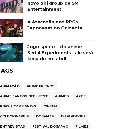
novo girl group da SM
Entertainment
A Ascensão dos RPGs
Japoneses no Ocidente
Jogo spin-off do anime
Serial Experiments Lain será
lançado em abril
TAGS
ANIMAÇÃO
ANIME FRIENDS
ANIME SANTOS GEEK FEST
ANIMES
ARTE
BRASIL GAME SHOW
CINEMA
COLECIONÁVEIS
DORAMAS
DUBLADORES
ENTREVISTAS
FESTIVAL DO JAPÃO
FILMES