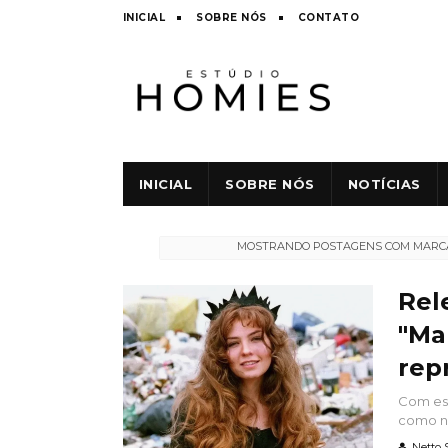
INICIAL
SOBRE NÓS
CONTATO
INICIAL
SOBRE NÓS
NOTÍCIAS
MOSTRANDO POSTAGENS COM MAR
Rel
"Ma
rep
Com ess
como no
Netto 