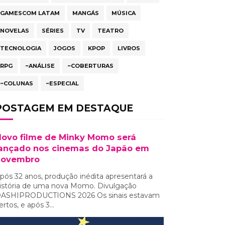
GAMESCOM LATAM
MANGÁS
MÚSICA
NOVELAS
SÉRIES
TV
TEATRO
TECNOLOGIA
JOGOS
KPOP
LIVROS
RPG
~ANÁLISE
~COBERTURAS
~COLUNAS
~ESPECIAL
POSTAGEM EM DESTAQUE
ovo filme de Minky Momo será
ançado nos cinemas do Japão em
novembro
pós 32 anos, produção inédita apresentará a
istória de uma nova Momo. Divulgação
ASHIPRODUCTIONS 2026 Os sinais estavam
ertos, e após 3...