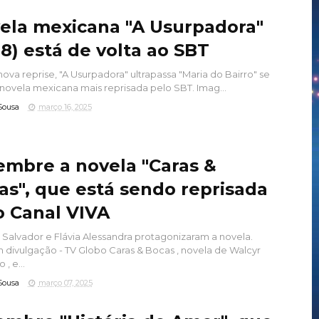
ela mexicana "A Usurpadora"
98) está de volta ao SBT
ova reprise, "A Usurpadora" ultrapassa "Maria do Bairro" se
 novela mexicana mais reprisada pelo SBT. Imag...
Sousa
março 16, 2025
embre a novela "Caras &
as", que está sendo reprisada
o Canal VIVA
 Salvador e Flávia Alessandra protagonizaram a novela.
divulgação - TV Globo Caras & Bocas , novela de Walcyr
 , e...
Sousa
março 07, 2025