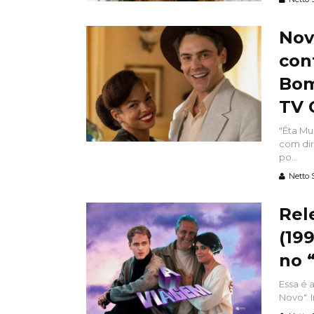
Nov
con
Bom
TV 
"Êta Mu
com dir
po...
Netto 
Rel
(19
no 
Essa é 
Novo". 