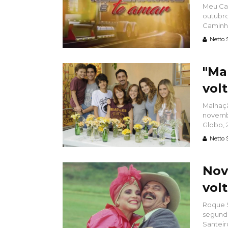
Meu Cam
outubro
Caminho
Netto 
"Ma
vol
Malhaçã
novembr
Globo, 2
Netto 
Nov
vol
Roque S
segunda
Santeiro