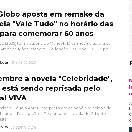
Globo aposta em remake da
ela "Vale Tudo" no horário das
 para comemorar 60 anos
do (2025) tem a autoria de Manuela Dias, mesma autora da
 "Amor de Mãe". Imagem Divulgação TV Globo O Grupo
Sousa
abril 03, 2025
embre a novela "Celebridade",
N
 está sendo reprisada pelo
l
al VIVA
A
der e Cláudia Abreu interpretaram os papéis principais da
h
 Imagem Divulgação Celebridade , novela de Gilberto
©
stá ...
c
Sousa
março 27, 2025