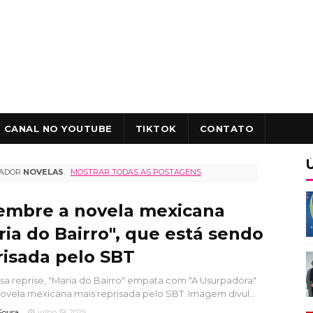
CANAL NO YOUTUBE
TIKTOK
CONTATO
CADOR
NOVELAS
.
MOSTRAR TODAS AS POSTAGENS
embre a novela mexicana
ria do Bairro", que está sendo
risada pelo SBT
a reprise, "Maria do Bairro" empata com "A Usurpadora"
vela mexicana mais reprisada pelo SBT. Imagem divul...
Sousa
julho 19, 2025