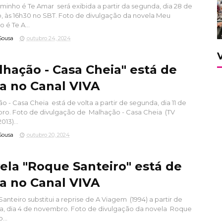
inho é Te Amar será exibida a partir da segunda, dia 28 de
, às 16h30 no SBT. Foto de divulgação da novela Meu
 é Te A...
Sousa
outubro 24, 2024
lhação - Casa Cheia" está de
ta no Canal VIVA
o - Casa Cheia está de volta a partir de segunda, dia 11 de
o. Foto de divulgação de Malhação - Casa Cheia (TV
013)...
Sousa
outubro 20, 2024
ela "Roque Santeiro" está de
ta no Canal VIVA
anteiro substitui a reprise de A Viagem (1994) a partir de
, dia 4 de novembro. Foto de divulgação da novela Roque
...