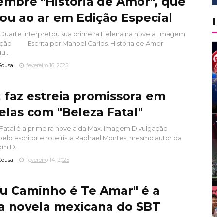
embre "História de Amor", que
tou ao ar em Edição Especial
Duarte interpretou sua primeira Helena na novela. Imagem
ção Escrita por Manoel Carlos, História de Amor
u...
Sousa
fevereiro 16, 2025
 faz estreia promissora em
elas com "Beleza Fatal"
Fatal é a primeira novela da Max. Imagem Divulgação
 pelo escritor e roteirista Raphael Montes, mesmo autor da
om D...
Sousa
fevereiro 14, 2025
u Caminho é Te Amar" é a
a novela mexicana do SBT