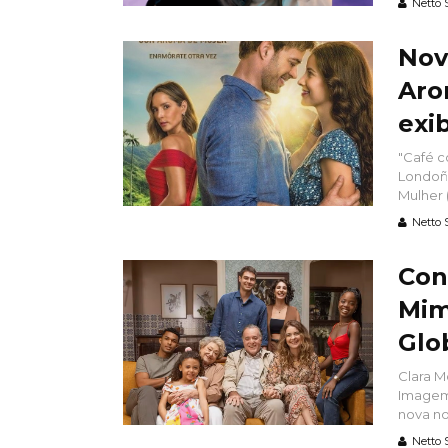
Netto 
Nov
Aro
exi
"Café c
Londoño
Mulher (
Netto 
Con
Mim
Glo
Clara M
Imagem 
nova no
Netto 