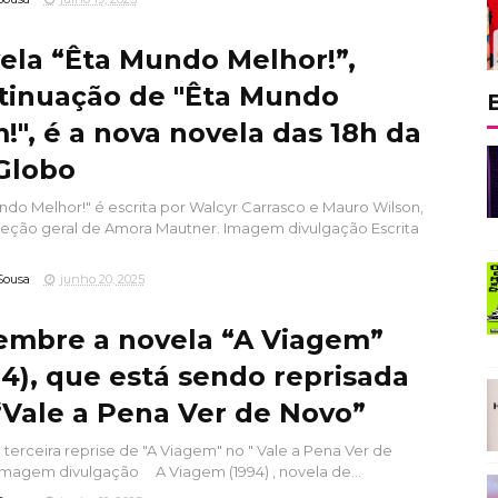
ela “Êta Mundo Melhor!”,
tinuação de "Êta Mundo
!", é a nova novela das 18h da
Globo
ndo Melhor!" é escrita por Walcyr Carrasco e Mauro Wilson,
eção geral de Amora Mautner. Imagem divulgação Escrita
Sousa
junho 20, 2025
embre a novela “A Viagem”
94), que está sendo reprisada
“Vale a Pena Ver de Novo”
a terceira reprise de "A Viagem" no " Vale a Pena Ver de
Imagem divulgação A Viagem (1994) , novela de...