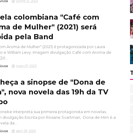
Sousa
junho 12, 2025
ela colombiana "Café com
ma de Mulher" (2021) será
bida pela Band
om Aroma de Mulher" (2021) é protagonizada por Laura
 e William Levy. Imagem divulgação Café com Aroma de
20...
Sousa
maio 07, 2025
heça a sinopse de "Dona de
", nova novela das 19h da TV
bo
oneke interpreta sua primeira protagonista em novelas.
divulgação Escrita por Rosane Svartman, Dona de Mim é a
vela da...
Sousa
abril 29, 2025