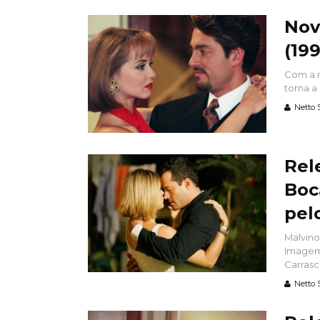
Nov
(19
Com a n
torna a
Netto 
Rel
Boc
pel
Malvino
Imagem 
Carrasco
Netto 