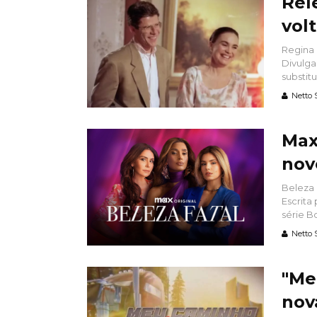
Rel
vol
Regina 
Divulga
substitui
Netto 
Max
nov
Beleza 
Escrita
série B
Netto 
"Me
nov