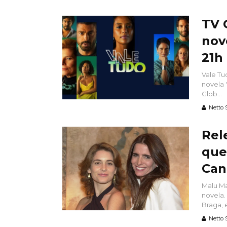
TV 
nov
21h
Vale Tu
novela
Glob...
Netto 
Rel
que
Can
Malu Ma
novela.
Braga, e
Netto 